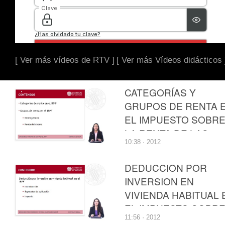
[ Ver más vídeos de RTV ]
[ Ver más Vídeos didácticos 
CATEGORÍAS Y
GRUPOS DE RENTA 
EL IMPUESTO SOBR
LA RENTA DE LAS
10:38 · 2012
PERSONAS FÍSICAS
DEDUCCION POR
INVERSION EN
VIVIENDA HABITUAL 
EL IMPUESTO SOBR
11:56 · 2012
LA RENTA DE LAS