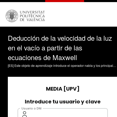
Deducción de la velocidad de la luz
en el vacío a partir de las
ecuaciones de Maxwell
[ES] Este objeto de aprendizaje introduce el operador nabla y los principales operadores diferenciales del cálculo vectorial, fundamentales para el análisis de campos electromagnéticos. A partir de ellos, se desarrolla el cálculo del rotacional del rotacional de un campo vectorial, lo que conduce a una identidad vectorial clave. Posteriormente, se aplican las ecuaciones de Maxwell en el vacío para obtener, junto con dicha identidad, la ecuación de ondas electromagnéticas en el vacío. Finalmente, se deduce la expresión de la velocidad de propagación de estas ondas, identificándola con la velocidad de la luz, y se sintetizan los conceptos principales. Castiñeira-Ibáñez, Sergio; Rubio Michavila, Constanza (2026). Deducción de la velocidad de la luz en el vacío a partir de las ecuaciones de Maxwell. https://riunet.upv.es/handle/10251/238309 DER