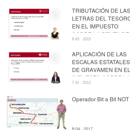
PERSONAS FISICAS
TRIBUTACIÓN DE LA
LETRAS DEL TESOR
EN EL IMPUESTO
SOBRE LA RENTA DE
9:43 · 2015
LAS PERSONAS
FÍSICAS
APLICACIÓN DE LAS
ESCALAS ESTATALES
DE GRAVAMEN EN E
IMPUESTO SOBRE L
7:41 · 2012
RENTA DE LAS
PERSONAS FÍSICAS
Operador Bit a Bit NOT
8:04 · 2017