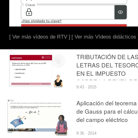
[ Ver más vídeos de RTV ]
[ Ver más Vídeos didácticos 
TRIBUTACIÓN DE LA
LETRAS DEL TESOR
EN EL IMPUESTO
SOBRE LA RENTA DE
9:43 · 2015
LAS PERSONAS
FÍSICAS
Aplicación del teorema
de Gauss para el cálcu
del campo eléctrico
creado por una
8:36 · 2014
distribución superficial