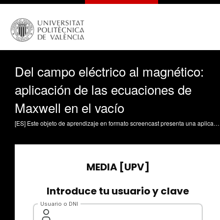
Del campo eléctrico al magnético:
aplicación de las ecuaciones de
Maxwell en el vacío
[ES] Este objeto de aprendizaje en formato screencast presenta una aplicación guiada de las ecuaciones de Maxwell en el vacío para analizar el acoplamiento entre los campos eléctrico y magnético. A partir de un campo eléctrico variable, se muestra cómo obtener el campo magnético asociado, destacando el papel fundamental de la velocidad de la luz en esta relación. El recurso combina explicación teórica y desarrollo matemático con una interpretación física del resultado, permitiendo comprender la naturaleza ondulatoria del acoplamiento electromagnético y su descripción como onda electromagnética con campos mutuamente perpendiculares. Castiñeira-Ibáñez, Sergio; González-Pavón, César (2026). Del campo eléctrico al magnético: aplicación de las ecuaciones de Maxwell en el vacío. https://riunet.upv.es/handle/10251/238659 DER