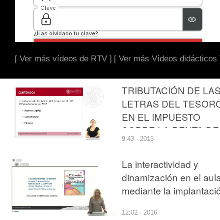
[ Ver más vídeos de RTV ]
[ Ver más Vídeos didácticos 
TRIBUTACIÓN DE LA
LETRAS DEL TESOR
EN EL IMPUESTO
SOBRE LA RENTA DE
9:43 · 2015
LAS PERSONAS
FÍSICAS
La interactividad y
dinamización en el aul
mediante la implantaci
del diseño de casos
12:02 · 2016
prácticos jurídicos