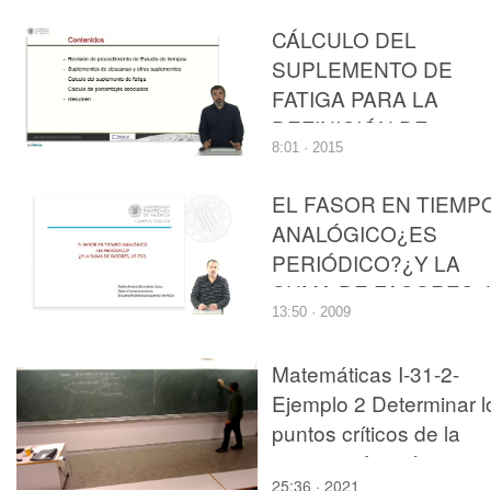
basados en series de
CÁLCULO DEL
animación.
SUPLEMENTO DE
FATIGA PARA LA
DEFINICIÓN DE
8:01 · 2015
ESTÁNDARES DE
TRABAJO
EL FASOR EN TIEMP
ANALÓGICO¿ES
PERIÓDICO?¿Y LA
SUMA DE FASORES, 
13:50 · 2009
ES?
Matemáticas I-31-2-
Ejemplo 2 Determinar l
puntos críticos de la
siguiente función
25:36 · 2021