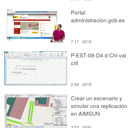
Portal
administracion.gob.es
7:17 · 2015
P-EST-08-D4 d Chi val
crit
2:59 · 2015
Crear un escenario y
simular una replicación
en AIMSUN
3:53 · 2020