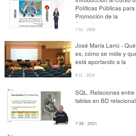
Políticas Públicas para 
Promoción de la
Sociedad de la
7:52 · 2009
Información: El proyect
red.es
José María Larrú - Qué
es, cómo se mide y qu
está aportando a la
cooperación para el
9:11 · 2014
desarrollo - parte 3 de 
SQL. Relaciones entre
tablas en BD relaciona
7:38 · 2021