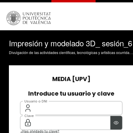
Impresión y modelado 3D_ sesión_6
Divulgación de las actividades científicas, tecnológicas y artísticas ocurridas en los tres campus de la UPV