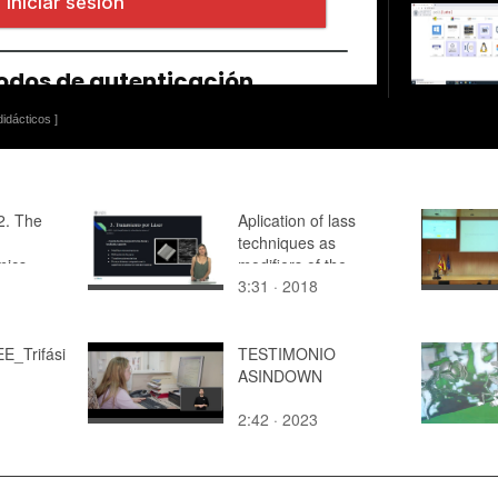
idácticos ]
 2. The
Aplication of lass
techniques as
mics
modifiers of the
3:31 · 2018
 - 2.2
surface of the alloys
E_Trifási
TESTIMONIO
ASINDOWN
2:42 · 2023