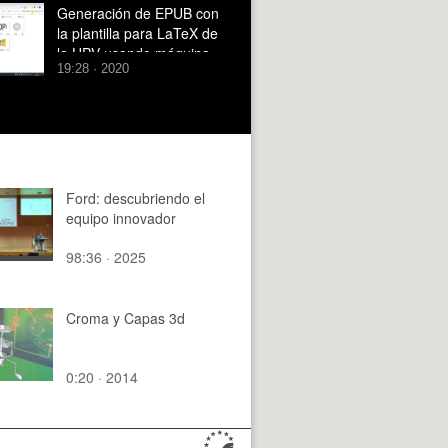
Generación de EPUB con
la plantilla para LaTeX de
la UPV usando máquina
19:28 · 2020
Polilab del ICE
Ford: descubriendo el
equipo innovador
98:36 · 2025
Croma y Capas 3d
0:20 · 2014