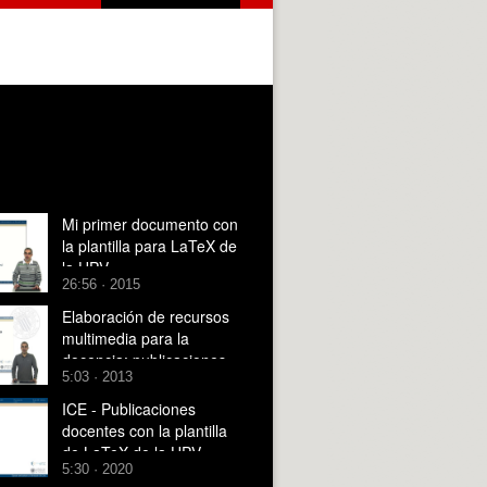
Mi primer documento con
la plantilla para LaTeX de
la UPV
26:56 · 2015
Elaboración de recursos
multimedia para la
docencia: publicaciones
5:03 · 2013
docentes con la plantilla
para LaTeX de la UPV
ICE - Publicaciones
docentes con la plantilla
de LaTeX de la UPV -
5:30 · 2020
2020