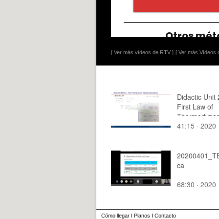
[ Ver más vídeos de RTV ]
[ Ver más Vídeos d
Didactic Unit
First Law of
Thermodyna
41:15 · 2020
Exercises 2.1
20200401_TE
ca
68:30 · 2020
Cómo llegar
I
Planos
I
Contacto