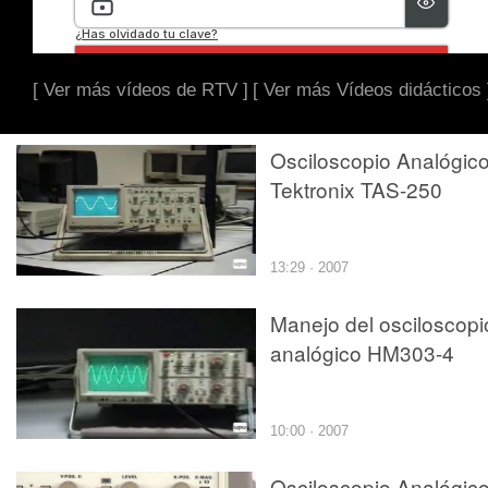
[ Ver más vídeos de RTV ]
[ Ver más Vídeos didácticos 
Osciloscopio Analógico
Tektronix TAS-250
13:29 · 2007
Manejo del osciloscopi
analógico HM303-4
10:00 · 2007
Osciloscopio Analógico