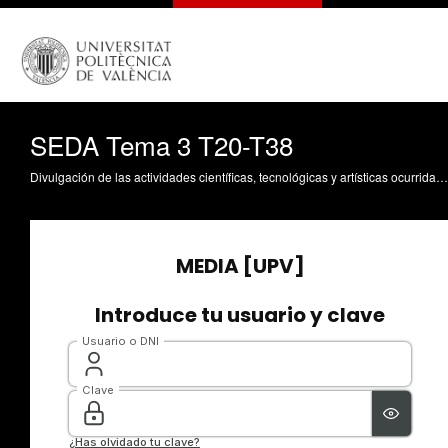
SEDA Tema 3 T20-T38
Divulgación de las actividades científicas, tecnológicas y artísticas ocurridas en los tres campus de la UPV