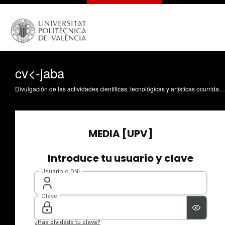
cv<-jaba
Divulgación de las actividades científicas, tecnológicas y artísticas ocurridas en los tres campus de la UPV