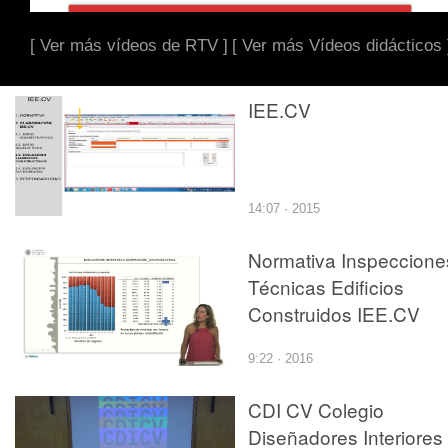
[ Ver más vídeos de RTV ]
[ Ver más Vídeos didácticos 
IEE.CV
14:07 · 2015
Normativa Inspeccione
Técnicas Edificios
Construidos IEE.CV
9:22 · 2016
CDI CV Colegio
Diseñadores Interiores