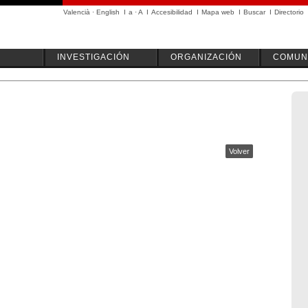
Valencià
·
English
I
a
·
A
I
Accesibilidad
I
Mapa web
I
Buscar
I
Directorio
INVESTIGACIÓN
ORGANIZACIÓN
COMUN
Volver