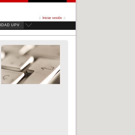
::
Iniciar sesión
::
IDAD UPV