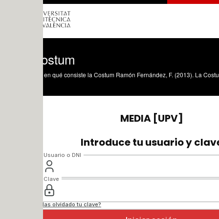
ostum
 en qué consiste la Costum Ramón Fernández, F. (2013). La Costum. https://riune