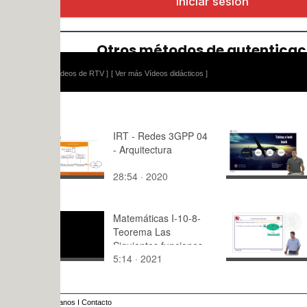
ídeos de RTV ]
[ Ver más Vídeos didácticos ]
IRT - Redes 3GPP 04
Taking a lo
- Arquitectura
Introductio
28:54 · 2020
1:07 · 201
Matemáticas I-10-8-
Servicios d
Teorema Las
red (OSI)
Siguientes funciones
5:14 · 2021
12:23 · 20
son continuas
anos
I
Contacto