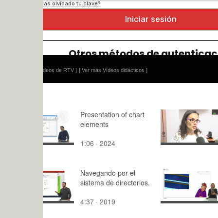
ídeos de RTV ]
[ Ver más Vídeos didácticos ]
Presentation of chart
En forma e
elements
1:06 · 2024
1:24 · 202
Navegando por el
U5. Applyi
sistema de directorios.
have learn
4:37 · 2019
6:42 · 202