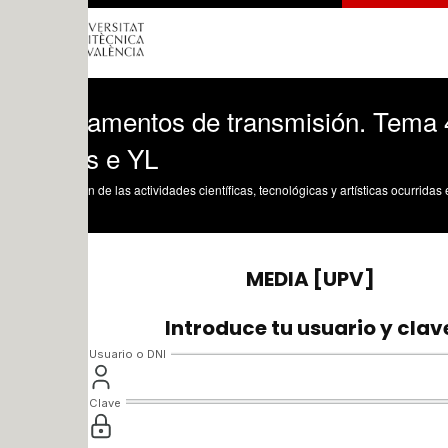
amentos de transmisión. Tema 4.4.4.3. 
s e YL
n de las actividades científicas, tecnológicas y artísticas ocurridas en los tres cam