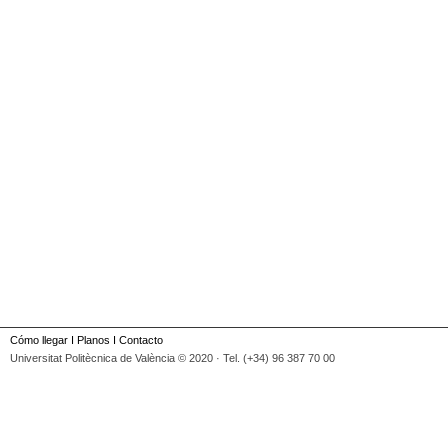
Cómo llegar
I
Planos
I
Contacto
Universitat Politècnica de València © 2020 · Tel. (+34) 96 387 70 00