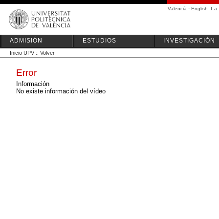
Valencià
·
English
I
a
ADMISIÓN
ESTUDIOS
INVESTIGACIÓN
Inicio UPV
::
Volver
Error
Información
No existe información del vídeo