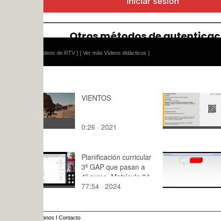
ídeos de RTV ]
[ Ver más Vídeos didácticos ]
VIENTOS
SET 2a.- R
triángulos
0:26 · 2021
7:48 · 202
Planificación curricular
Elec-4-Mag
3º GAP que pasan a
S10-S12-Fi
4º curso_Matrícula 24-
77:54 · 2024
1:28 · 201
25
anos
I
Contacto