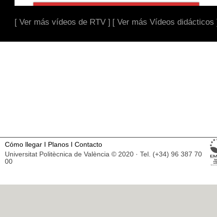
[ Ver más vídeos de RTV ]
[ Ver más Vídeos didácticos 
Cómo llegar
I
Planos
I
Contacto
Universitat Politècnica de València © 2020 · Tel. (+34) 96 387 70
00