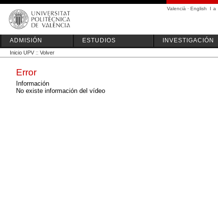
Valencià
·
English
I
a
ADMISIÓN
ESTUDIOS
INVESTIGACIÓN
Inicio UPV
::
Volver
Error
Información
No existe información del vídeo