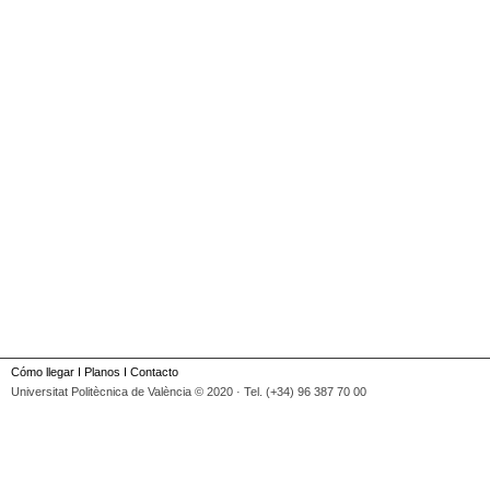
Cómo llegar
I
Planos
I
Contacto
Universitat Politècnica de València © 2020 · Tel. (+34) 96 387 70 00