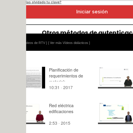
ídeos de RTV ]
[ Ver más Vídeos didácticos ]
Planificación de
Delitos inf
requerimientos de
Su clasific
material:
10:31 · 2017
10:34 · 20
procedimiento de
cálculo
Red eléctrica
Built envi
edificaciones
2:53 · 2015
15:27 · 20