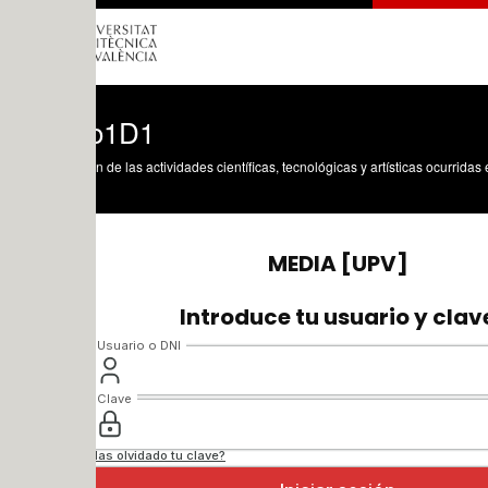
o1D1
n de las actividades científicas, tecnológicas y artísticas ocurridas en los tres cam