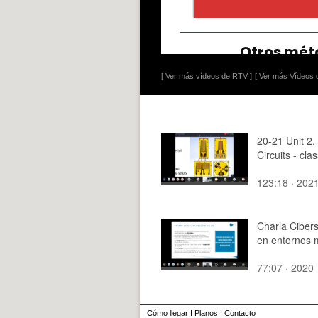
[ Ver más vídeos de RTV ]
[ Ver más Vídeos d
20-21 Unit 2.
Circuits - cla
123:18 · 202
Charla Ciber
en entornos 
77:07 · 2020
Cómo llegar
I
Planos
I
Contacto