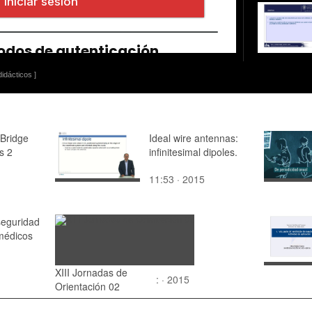
idácticos ]
 Bridge
Ideal wire antennas:
ss 2
infinitesimal dipoles.
1
11:53 · 2015
seguridad
médicos
XIII Jornadas de
: · 2015
Orientación 02