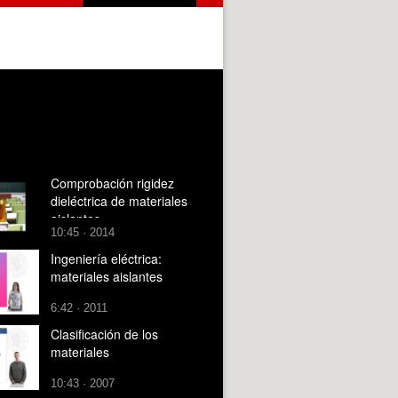
Comprobación rigidez
dieléctrica de materiales
aislantes
10:45 · 2014
Ingeniería eléctrica:
materiales aislantes
6:42 · 2011
Clasificación de los
materiales
10:43 · 2007