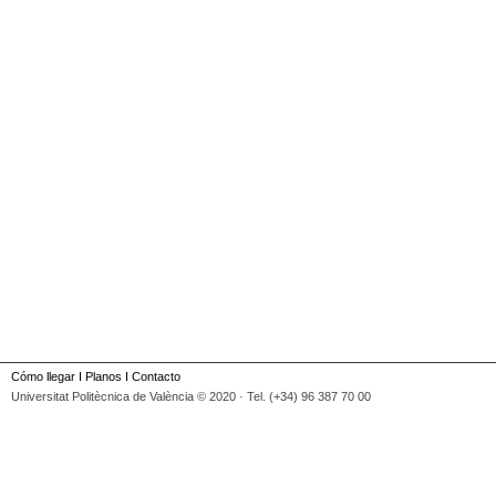
Cómo llegar
I
Planos
I
Contacto
Universitat Politècnica de València © 2020 · Tel. (+34) 96 387 70 00