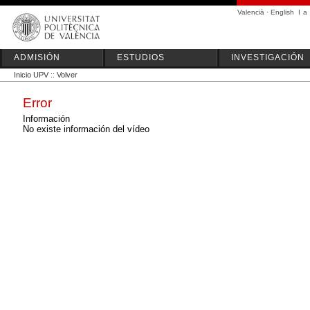
Valencià
·
English
I
a
ADMISIÓN
ESTUDIOS
INVESTIGACIÓN
Inicio UPV
::
Volver
Error
Información
No existe información del vídeo