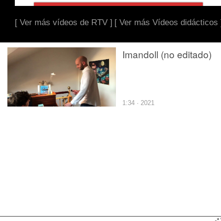
[ Ver más vídeos de RTV ]
[ Ver más Vídeos didácticos 
Imandoll (no editado)
1:34 · 2021