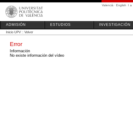
Valencià
·
English
I
a
ADMISIÓN
ESTUDIOS
INVESTIGACIÓN
Inicio UPV
::
Volver
Error
Información
No existe información del vídeo