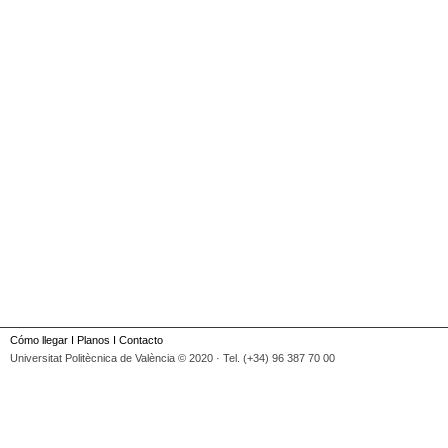
Cómo llegar
I
Planos
I
Contacto
Universitat Politècnica de València © 2020 · Tel. (+34) 96 387 70 00