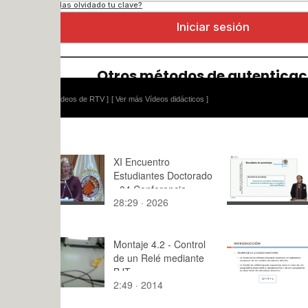
ídeos de RTV ]
[ Ver más Vídeos didácticos ]
XI Encuentro
Indicadores
Estudiantes Doctorado
químicos de
- 04 Conferencia
del agua p
28:29 · 2026
6:48 · 201
Adam Andruc¿zyk
Montaje 4.2 - Control
Especificac
de un Relé mediante
modelo de 
BJT
discreta
2:49 · 2014
9:59 · 202