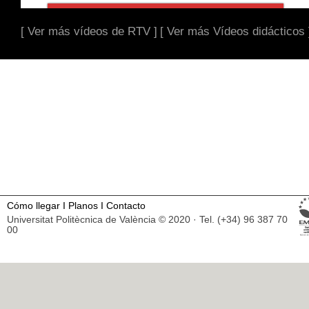
[ Ver más vídeos de RTV ]
[ Ver más Vídeos didácticos 
Cómo llegar
I
Planos
I
Contacto
Universitat Politècnica de València © 2020 · Tel. (+34) 96 387 70
00