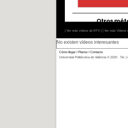
[ Ver más vídeos de RTV ]
[ Ver más Vídeos d
No existen vídeos interesantes
Cómo llegar
I
Planos
I
Contacto
Universitat Politècnica de València © 2020 · Tel. 