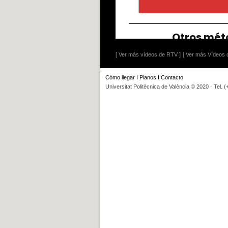
[ Ver más vídeos de RTV ]
[ Ver más Vídeos d
Cómo llegar
I
Planos
I
Contacto
Universitat Politècnica de València © 2020 · Tel. 