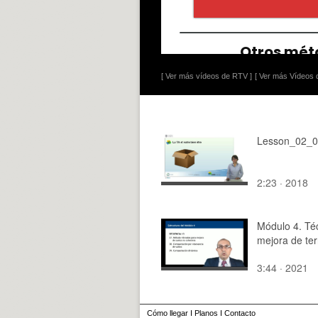
[ Ver más vídeos de RTV ]
[ Ver más Vídeos d
Lesson_02_
2:23 · 2018
Módulo 4. Té
mejora de te
3:44 · 2021
Cómo llegar
I
Planos
I
Contacto