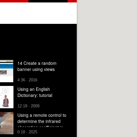
14 Create a random
banner using views
4:36 · 2016
Using an English
Dictionary: tutorial
12:19 · 2009
Using a remote control to
determine the infrared
absorption coefficient in
0:18 · 2025
water