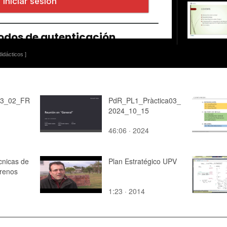
idácticos ]
03_02_FR
PdR_PL1_Pràctica03_
2024_10_15
46:06 · 2024
cnicas de
Plan Estratégico UPV
rrenos
1:23 · 2014