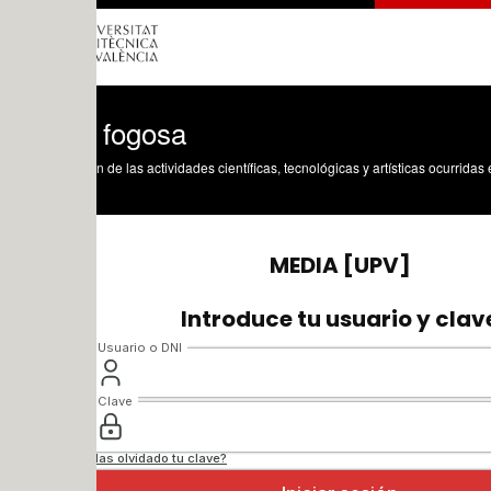
n fogosa
n de las actividades científicas, tecnológicas y artísticas ocurridas en los tres cam