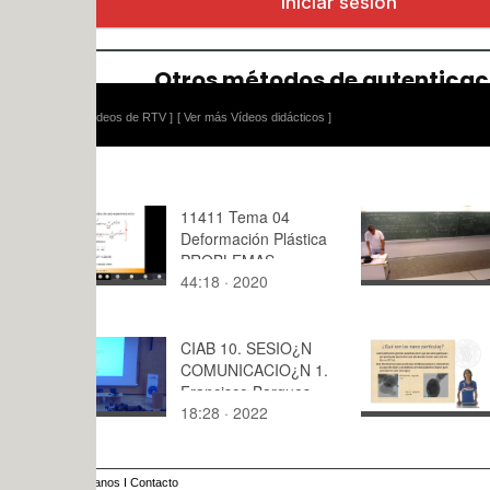
ídeos de RTV ]
[ Ver más Vídeos didácticos ]
11411 Tema 04
Matemática
Deformación Plástica
Definición 
PROBLEMAS
44:18 · 2020
3:26 · 202
CIAB 10. SESIO¿N
Combustió
COMUNICACIO¿N 1.
Nanopartíc
Francisco Bargues
Metálicas
18:28 · 2022
4:48 · 201
Reinoso.
anos
I
Contacto