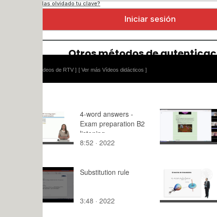
ídeos de RTV ]
[ Ver más Vídeos didácticos ]
4-word answers -
Presentac
Exam preparation B2
listening
8:52 · 2022
20:29 · 20
Substitution rule
Propagaci
interiores
3:48 · 2022
9:30 · 200