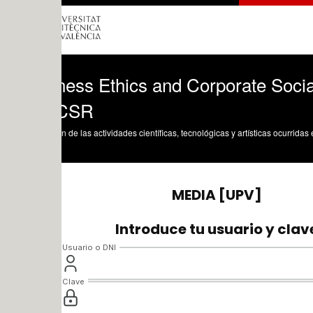
ess Ethics and Corporate Socia Respons
 CSR
n de las actividades científicas, tecnológicas y artísticas ocurridas en los tres cam