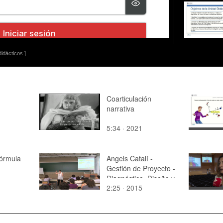
idácticos ]
Coarticulación
narrativa
5:34 · 2021
órmula
Angels Catalí -
Gestión de Proyecto -
Diagnóstico, Diseño y
2:25 · 2015
Formulación (parte 2
de 4)