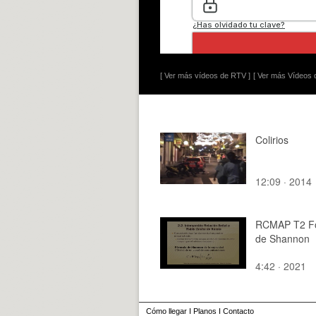
[ Ver más vídeos de RTV ]
[ Ver más Vídeos d
Colirios
12:09 · 2014
RCMAP T2 F
de Shannon
4:42 · 2021
Cómo llegar
I
Planos
I
Contacto