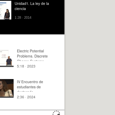
de datos
Unidad1. La ley de la
ciencia
1:28 · 2014
Electric Potential
Problems. Discrete
Charge Systems
5:18 · 2023
IV Encuentro de
estudiantes de
doctorado
2:36 · 2024