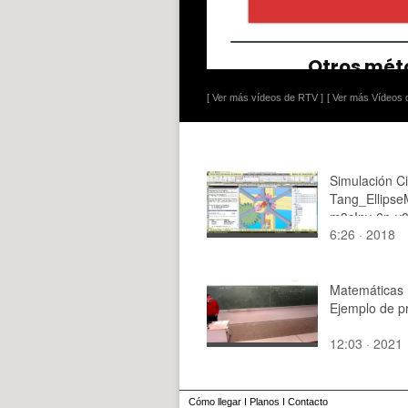
[ Ver más vídeos de RTV ]
[ Ver más Vídeos d
Simulación C
Tang_Ellipse
m3cInv-6p-v8
6:26 · 2018
Recurdyn - E
de 2
Matemáticas 
Ejemplo de pr
12:03 · 2021
Cómo llegar
I
Planos
I
Contacto