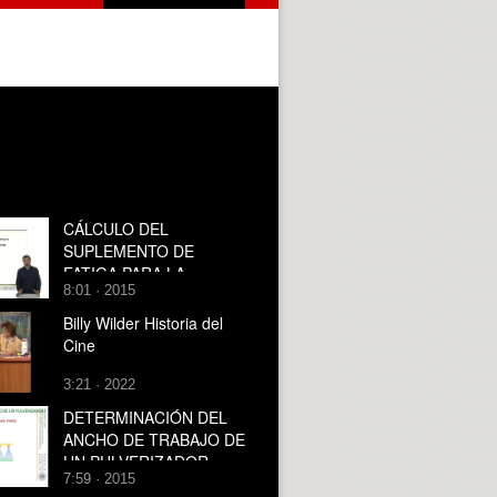
CÁLCULO DEL
SUPLEMENTO DE
FATIGA PARA LA
8:01 · 2015
DEFINICIÓN DE
ESTÁNDARES DE
Billy Wilder Historia del
TRABAJO
Cine
3:21 · 2022
DETERMINACIÓN DEL
ANCHO DE TRABAJO DE
UN PULVERIZADOR
7:59 · 2015