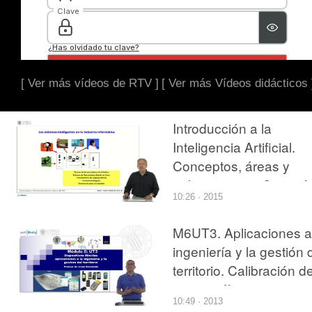
[ Ver más vídeos de RTV ]
[ Ver más Vídeos didácticos 
Introducción a la
Inteligencia Artificial.
Conceptos, áreas y
aplicaciones. ¿Se está
10:26 · 2015
utilizando la tecnología
de sistemas inteligente
M6UT3. Aplicaciones a
en la industria
ingeniería y la gestión 
informática?
territorio. Calibración d
cartografía
10:49 · 2013