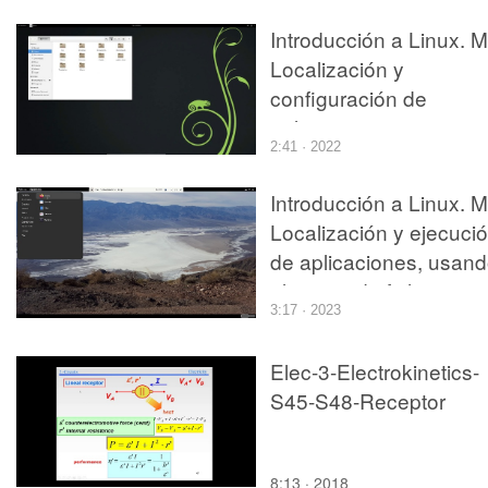
Introducción a Linux. M
Localización y
configuración de
aplicaciones
2:41 · 2022
predeterminadas y
exploración de sistema
Introducción a Linux. M
de archivos en
Localización y ejecuci
openSUSE
de aplicaciones, usan
el gestor de ficheros y
3:17 · 2023
creación de ficheros d
texto
Elec-3-Electrokinetics-
S45-S48-Receptor
8:13 · 2018