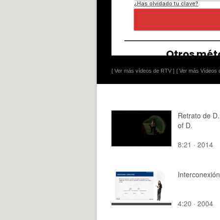
[ Ver más vídeos de RTV ]
[ Ver más Vídeos d
Retrato de D. 
of D.
8:21 · 2014
Interconexió
4:20 · 2004