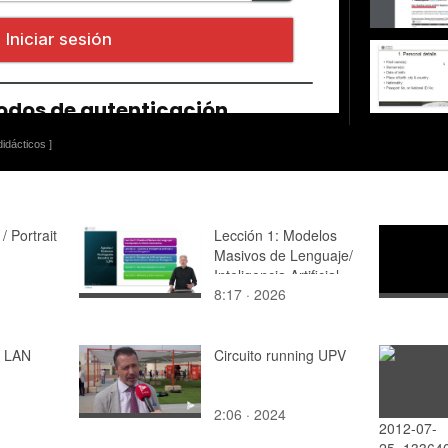
idácticos ]
/ Portrait
Lección 1: Modelos
Masivos de Lenguaje/
Inteligencia Artificial
8:17 · 2026
Generativa
n LAN
Circuito running UPV
2:06 · 2024
2012-07-
25_13364