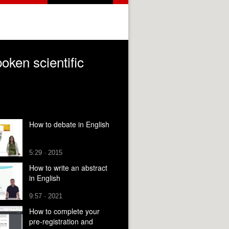
oken scientific
How to debate in English
5:29 · 2015
How to write an abstract
in English
9:57 · 2021
How to complete your
pre-registration and