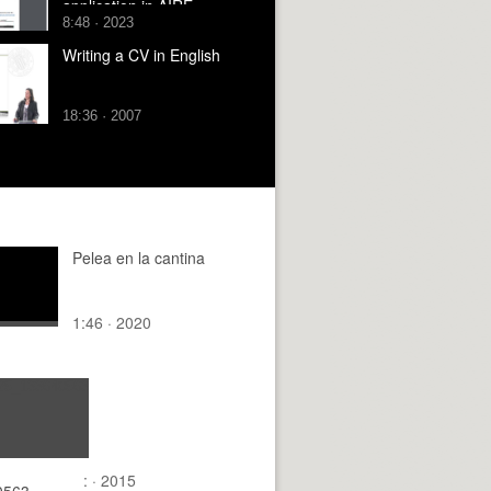
application in AIRE
8:48 · 2023
Writing a CV in English
18:36 · 2007
Pelea en la cantina
1:46 · 2020
: · 2015
0563