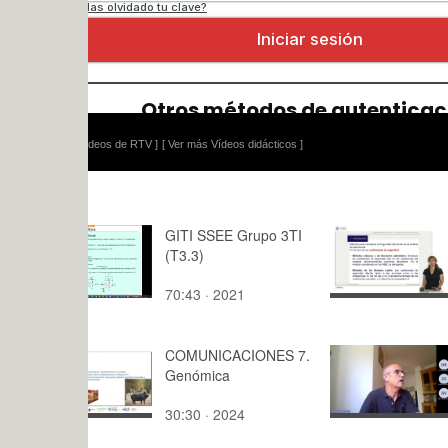
ídeos de RTV ]
[ Ver más Vídeos didácticos ]
GITI SSEE Grupo 3TI
Método de 
(T3.3)
Límite seg
70:43 · 2021
9:13 · 201
COMUNICACIONES 7.
Modulo 6 -
Genómica
30:30 · 2024
66:30 · 20