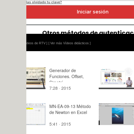
ídeos de RTV ]
[ Ver más Vídeos didácticos ]
Generador de
Power elect
Funciones. Offset,
grid-conne
Simetrí
inverters
7:28 · 2015
43:24 · 20
MN-EA-09-13 Método
Adobe Pho
de Newton en Excel
Herramien
5:41 · 2015
4:29 · 201