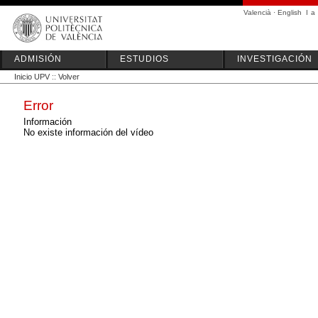
Valencià
·
English
I
a
ADMISIÓN
ESTUDIOS
INVESTIGACIÓN
Inicio UPV
::
Volver
Error
Información
No existe información del vídeo