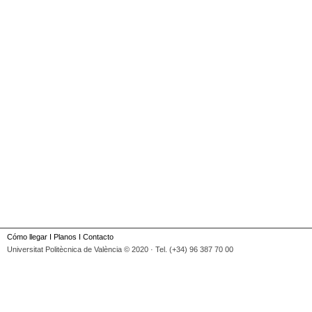
Cómo llegar
I
Planos
I
Contacto
Universitat Politècnica de València © 2020 · Tel. (+34) 96 387 70 00