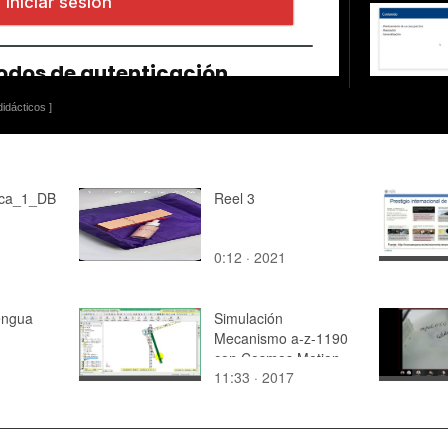
idácticos ]
ica_1_DB
Reel 3
0:12 · 2021
engua
Simulación
Mecanismo a-z-1190
con Cosmos Motion -
11:33 · 2017
1 de 3