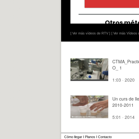
[ Ver más vídeos de RTV ]
[ Ver más Vídeos d
CTMA_Pract
O_ 1
1:03 · 2020
Un curs de ll
2010-2011
5:01 · 2014
Cómo llegar
I
Planos
I
Contacto