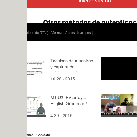
ídeos de RTV ]
[ Ver más Vídeos didácticos ]
Técnicas de muestreo
stop motio
y captura de
poblaciones de peces:
10:28 · 2015
1:47 · 201
pesca eléctrica
M1.U2. PV arrays.
Conferenci
English Grammar /
Mundial de
spelling revision
Urbanismo.
4:39 · 2015
93:57 · 20
URBANIS
HERRAMIE
RESILIENC
SOSTENIB
anos
I
Contacto