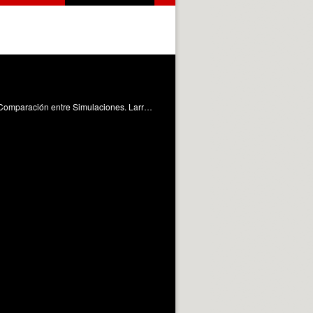
Análisis PSpice: Análisis Avanzado .AC (pequeña señal, dominio de la frecuencia): Análisis Secundario de Ruido .NOISE. Comparación entre Simulaciones. Larrea Torres, MÁ. (2010). Prontuario de OrCAD. PSpice: Analisis .AC(II). https://riunet.upv.es/handle/10251/7628