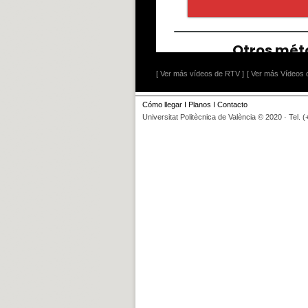
[ Ver más vídeos de RTV ]
[ Ver más Vídeos d
Cómo llegar
I
Planos
I
Contacto
Universitat Politècnica de València © 2020 · Tel. 