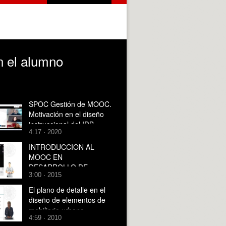
n el alumno
SPOC Gestión de MOOC.
Motivación en el diseño
instruccional del IDB
4:17 · 2020
INTRODUCCION AL
MOOC EN
DESARROLLO DE
3:00 · 2015
VIDEOJUEGOS CON
UNITY
El plano de detalle en el
diseño de elementos de
mobiliario urbano
4:59 · 2010