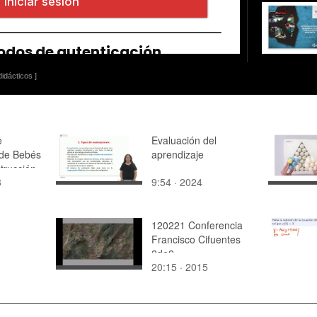
idácticos ]
e
Evaluación del
 de Bebés
aprendizaje
trucción
8
9:54 · 2024
lidad
120221 Conferencia
Francisco Cifuentes
2de2
20:15 · 2015