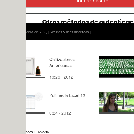
ídeos de RTV ]
[ Ver más Vídeos didácticos ]
Civilizaciones
AMA - Tem
Americanas
10:26 · 2012
2:36 · 202
Polimedia Excel 12
Una estudi
0:24 · 2012
2:24 · 202
anos
I
Contacto