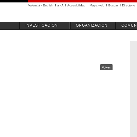
Valencià
·
English
I
a
·
A
I
Accesibilidad
I
Mapa web
I
Buscar
I
Directorio
INVESTIGACIÓN
ORGANIZACIÓN
COMUN
Volver