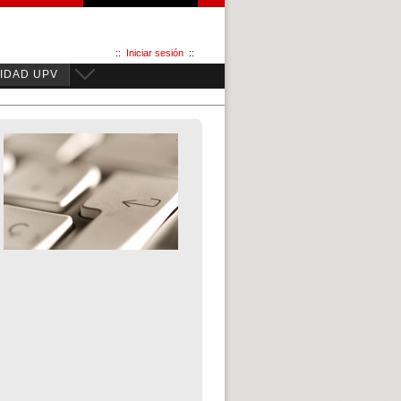
::
Iniciar sesión
::
IDAD UPV