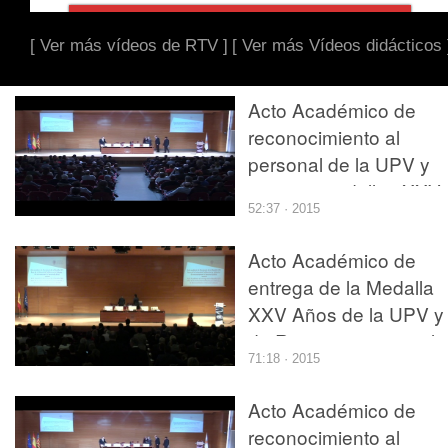
[ Ver más vídeos de RTV ]
[ Ver más Vídeos didácticos 
Acto Académico de
reconocimiento al
personal de la UPV y
entrega medallas XXV
52:37 · 2015
años 2014
Acto Académico de
entrega de la Medalla
XXV Años de la UPV y
de Reconocimiento al
71:18 · 2015
Personal Jubilado
Acto Académico de
reconocimiento al