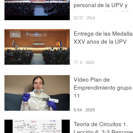
personal de la UPV y
entrega medallas XXV
52:37 · 2014
años 2014
Entrega de las Medalla
XXV años de la UPV
77:,0 · 2023
Vídeo Plan de
Emprendimiento grupo
11
5:54 · 2025
Teoría de Circuitos 1.
Lección 6. 3-3 Resum