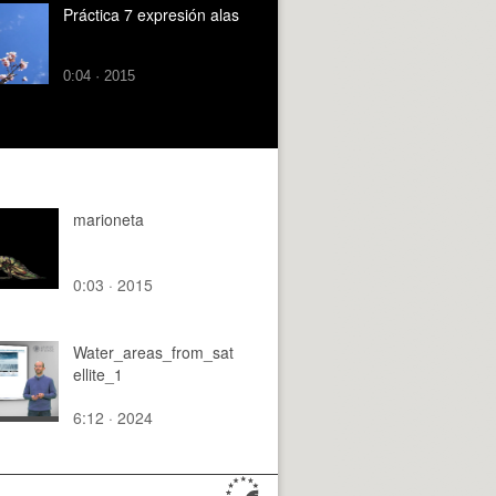
Práctica 7 expresión alas
0:04 · 2015
marioneta
0:03 · 2015
Water_areas_from_sat
ellite_1
6:12 · 2024