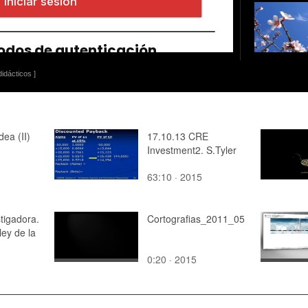
idácticos ]
dea (II)
17.10.13 CRE
Investment2. S.Tyler
63:10 · 2015
tigadora.
Cortografias_2011_05
ley de la
0:20 · 2015