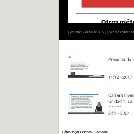
[ Ver más vídeos de RTV ]
[ Ver más Vídeos d
Presentar la i
11:12 · 2017
Carrera Inves
Unidad 1. La 
ciencia
2:54 · 2024
Cómo llegar
I
Planos
I
Contacto