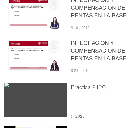
COMPENSACIÓN DE
RENTAS EN LA BASE
IMPONIBLE DEL
6:10 · 2012
AHORRO DEL
IMPUESTO SOBRE L
INTEGRACIÓN Y
RENTA DE LAS
COMPENSACIÓN DE
PERSONAS FÍSICAS
RENTAS EN LA BASE
IMPONIBLE DEL
6:24 · 2012
AHORRO DEL
IMPUESTO SOBRE L
Práctica 2 IPC
RENTA DE LAS
PERSONAS FÍSICAS
: · 2025