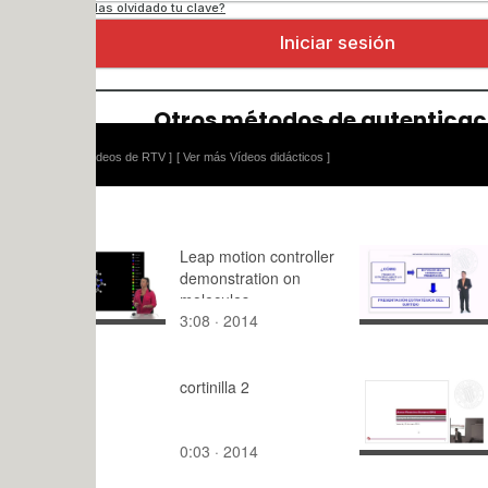
ídeos de RTV ]
[ Ver más Vídeos didácticos ]
Leap motion controller
En Función
demonstration on
Criterios d
molecules
Presentaci
3:08 · 2014
17:30 · 20
cortinilla 2
Gestión de
0:03 · 2014
135:13 · 2