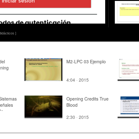
idácticos ]
del
M2-LPC 03 Ejemplo
ning
4:04 · 2015
Sistemas
Opening Credits True
Señales
Blood
la
2:30 · 2015
 la