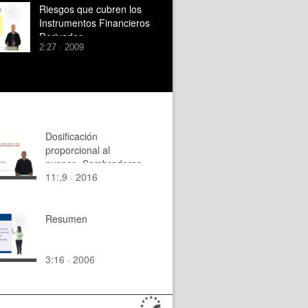
Riesgos que cubren los
Instrumentos Financieros
Derivados
2:27 · 2009
Dosificación
proporcional al
avance. Sembradoras
11:,9 · 2016
a chorrillo
Resumen
3:16 · 2006