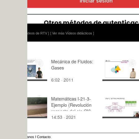
ídeos de RTV ]
[ Ver más Vídeos didácticos ]
Mecánica de Fluidos:
Trabajar c
Gases
Parte II
6:02 · 2011
11:26 · 20
Matemáticas I-21-3-
AHP parte 
Ejemplo (Revolución
respecto del eje OY)
14:53 · 2021
10:48 · 20
anos
I
Contacto