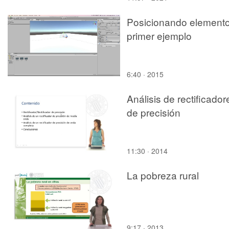
especificaciones
Posicionando element
primer ejemplo
6:40 · 2015
Análisis de rectificador
de precisión
11:30 · 2014
La pobreza rural
9:17 · 2013