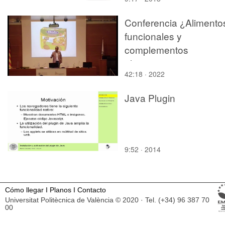
Conferencia ¿Alimento
funcionales y
complementos
alimenticios: un
42:18 · 2022
matrimonio de
conveniencia¿ II
Java Plugin
9:52 · 2014
Cómo llegar
I
Planos
I
Contacto
Universitat Politècnica de València © 2020 · Tel. (+34) 96 387 70
00