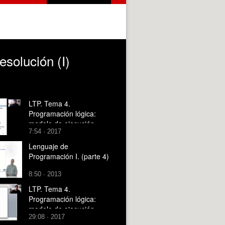
solución (I)
LTP. Tema 4.
Programación lógica:
modelo de ejecución.
7:54 · 2017
Unificación (I)
Lenguaje de
Programación I. (parte 4)
8:50 · 2013
LTP. Tema 4.
Programación lógica:
modelo de ejecución
29:08 · 2017