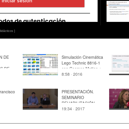
idácticos ]
N DE
Simulación Cinemática
Lego Technic 8816-1
ES DE
con Cosmos Motion ¿
8:58 · 2016
1 de 8
 (PIAS)
rancisco
PRESENTACIÓN.
SEMINARIO
REHABILITACIÓN
19:34 · 2017
ENERGÉTICA Y
SOSTENIBILIDAD
APLICADA AL
PATRIMONIO.