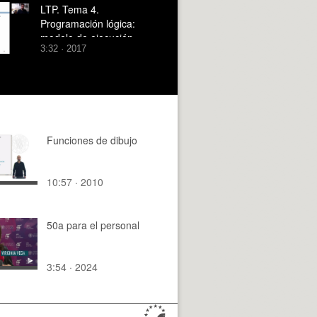
LTP. Tema 4.
Programación lógica:
modelo de ejecución.
3:32 · 2017
Introducción
Funciones de dibujo
10:57 · 2010
50a para el personal
3:54 · 2024