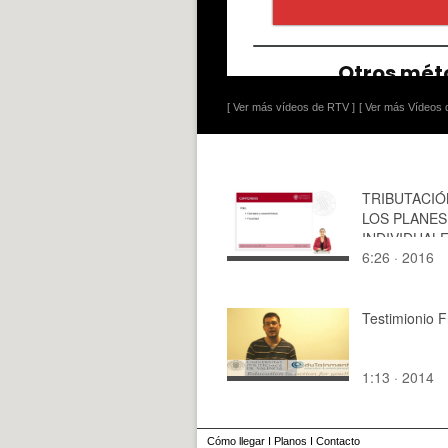
[ Ver más vídeos de RTV ]
[ Ver más Vídeos d
TRIBUTACIÓ
LOS PLANES
INDIVIDUAL
6:26 · 2016
AHORRO
SISTEMÁTICO
EN EL IRPF
Testimionio F
1:13 · 2014
Cómo llegar
I
Planos
I
Contacto